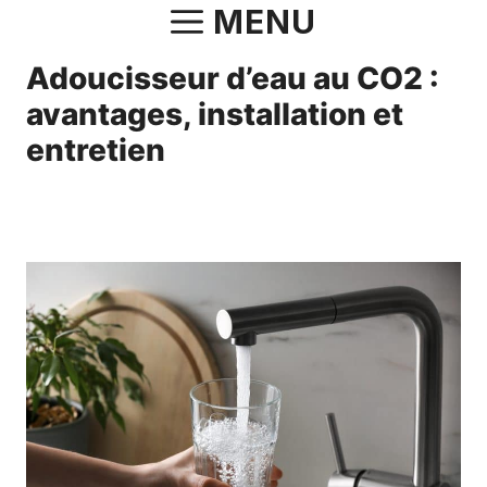
Aller
MENU
au
Adoucisseur d’eau au CO2 :
contenu
avantages, installation et
entretien
17 février 2025
par
Norbert