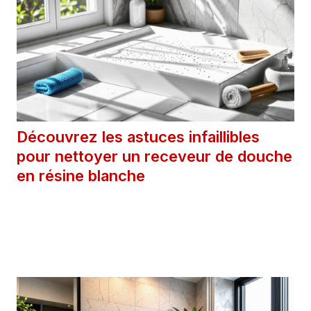
Découvrez les astuces infaillibles
pour nettoyer un receveur de douche
en résine blanche
6 avril 2025
Catégories
Astuces