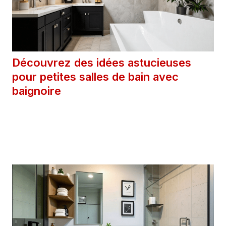
Découvrez des idées astucieuses
pour petites salles de bain avec
baignoire
4 mars 2025
Catégories
Astuces