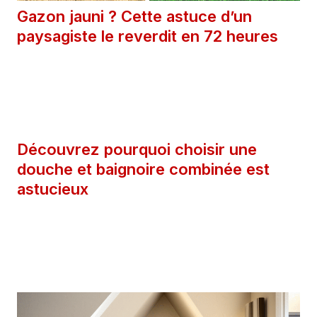
Gazon jauni ? Cette astuce d’un
paysagiste le reverdit en 72 heures
27 avril 2025
Catégories
Astuces
Découvrez pourquoi choisir une
douche et baignoire combinée est
astucieux
25 avril 2025
Catégories
Astuces