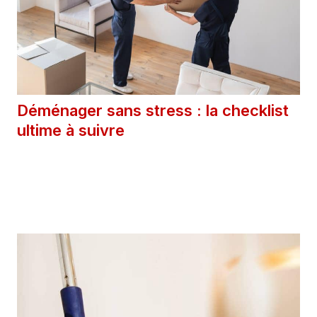
Déménager sans stress : la checklist
ultime à suivre
8 juillet 2025
Catégories
Astuces