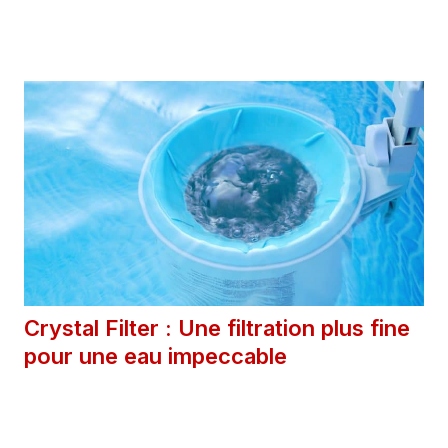
Catégories
Extérieur
Crystal Filter : Une filtration plus fine
pour une eau impeccable
22 avril 2025
Catégories
Extérieur