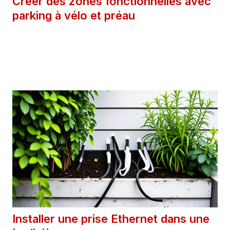
Créer des zones fonctionnelles avec
parking à vélo et préau
29 septembre 2025
Catégories
Extérieur
Installer une prise Ethernet dans une