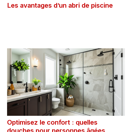
Les avantages d’un abri de piscine
3 avril 2025
Catégories
Extérieur
Optimisez le confort : quelles
douches pour personnes âgées