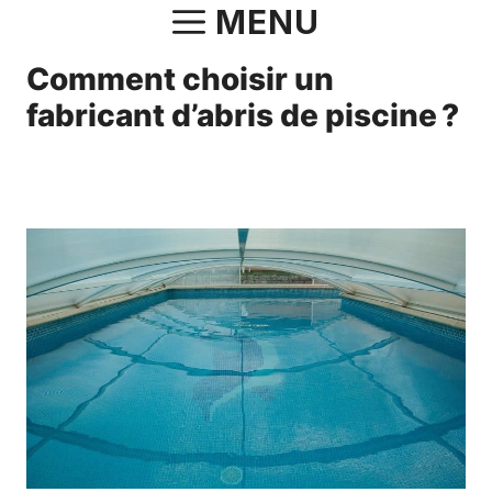
Aller
MENU
au
Comment choisir un
contenu
fabricant d’abris de piscine ?
11 août 2025
par
Norbert