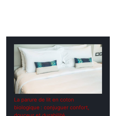
Catégories
Jardinage
La parure de lit en coton
biologique : conjuguer confort,
douceur et durabilité