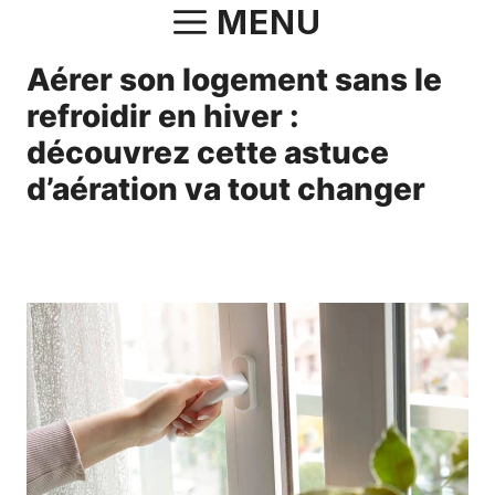
Aller
MENU
au
Aérer son logement sans le
contenu
refroidir en hiver :
découvrez cette astuce
d’aération va tout changer
29 janvier 2025
par
Charlotte