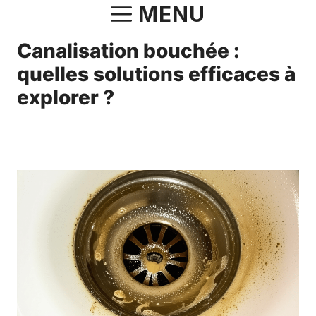
Aller
MENU
au
Canalisation bouchée :
contenu
quelles solutions efficaces à
explorer ?
20 mai 2025
par
Norbert