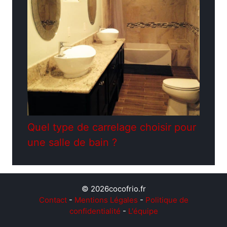
Quel type de carrelage choisir pour
une salle de bain ?
© 2026cocofrio.fr
Contact
-
Mentions Légales
-
Politique de
confidentialité
-
L'équipe