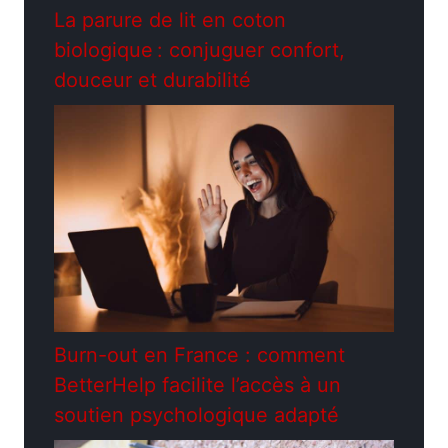
La parure de lit en coton
biologique : conjuguer confort,
douceur et durabilité
Burn-out en France : comment
BetterHelp facilite l’accès à un
soutien psychologique adapté