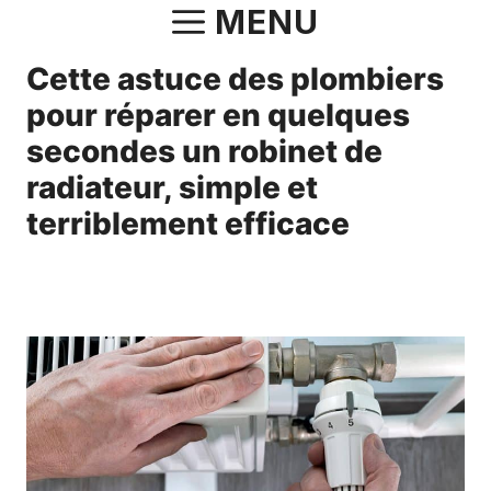
Aller
MENU
au
Cette astuce des plombiers
contenu
pour réparer en quelques
secondes un robinet de
radiateur, simple et
terriblement efficace
8 février 2025
par
Charlotte