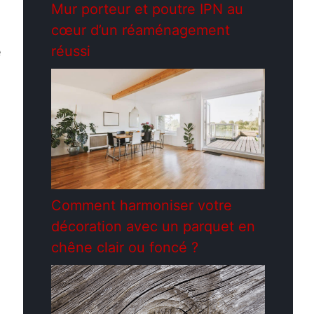
Mur porteur et poutre IPN au
cœur d’un réaménagement
réussi
e
Comment harmoniser votre
décoration avec un parquet en
chêne clair ou foncé ?