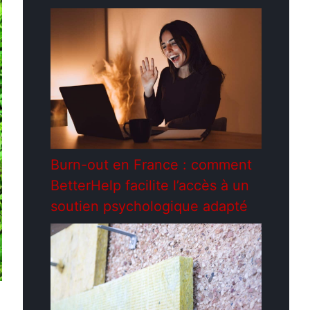
Burn-out en France : comment
BetterHelp facilite l’accès à un
soutien psychologique adapté