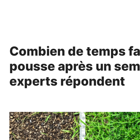
Aller
au
contenu
Combien de temps fau
pousse après un semi
experts répondent
28 mars 2025
par
Fabrice