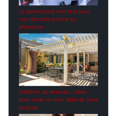
Le bonraccord.com tout pour
vos raccords piscine ou
plomberie
Sublimer sa terrasse : idées
pour créer un coin détente sous
pergola