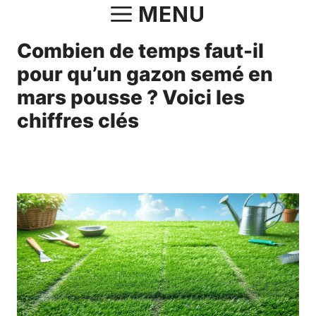
Aller
MENU
au
Combien de temps faut-il
contenu
pour qu’un gazon semé en
mars pousse ? Voici les
chiffres clés
30 mars 2025
par
Fabrice