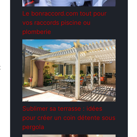
Le bonraccord.com tout pour
vos raccords piscine ou
plomberie
t
Sublimer sa terrasse : idées
pour créer un coin détente sous
pergola