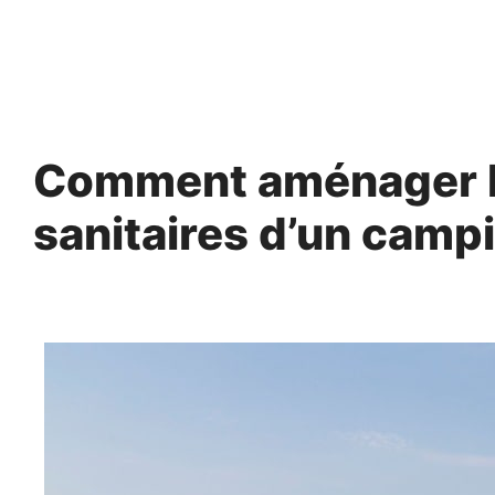
Aller
au
contenu
Comment aménager le
sanitaires d’un camp
17 novembre 2022
par
Norbert