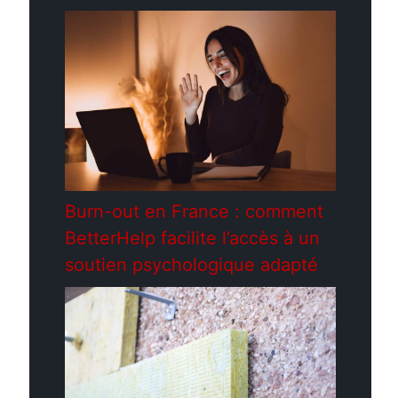
Burn-out en France : comment
BetterHelp facilite l’accès à un
soutien psychologique adapté