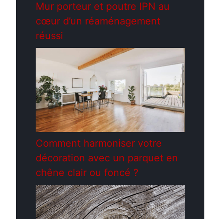
Mur porteur et poutre IPN au
cœur d’un réaménagement
réussi
Comment harmoniser votre
décoration avec un parquet en
chêne clair ou foncé ?