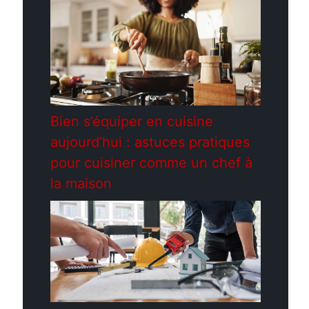
Bien s’équiper en cuisine
aujourd’hui : astuces pratiques
pour cuisiner comme un chef à
la maison
,