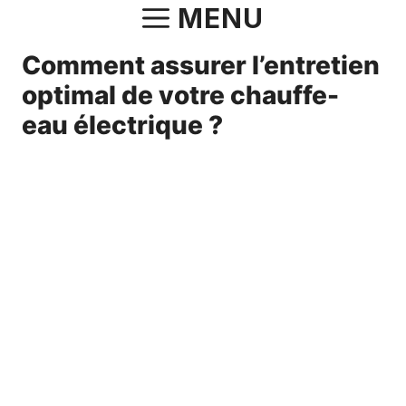
Aller
MENU
au
Comment assurer l’entretien
contenu
optimal de votre chauffe-
eau électrique ?
16 mai 2025
par
Norbert