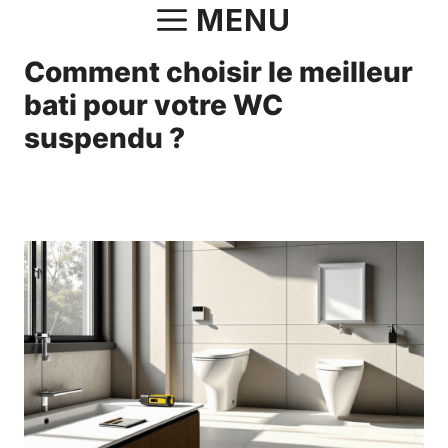
Aller
MENU
au
Comment choisir le meilleur
contenu
bati pour votre WC
suspendu ?
26 mars 2025
par
Norbert