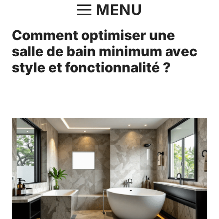
Aller
MENU
au
Comment optimiser une
contenu
salle de bain minimum avec
style et fonctionnalité ?
7 avril 2025
par
Norbert