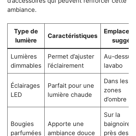
d’accessoires qui peuvent renforcer cette
ambiance.
Type de
Emplacem
Caractéristiques
lumière
suggér
Lumières
Permet d’ajuster
Au-dessus
dimmables
l’éclairement
lavabo
Dans les
Éclairages
Parfait pour une
zones
LED
lumière chaude
d’ombre
Sur la
Bougies
Apporte une
baignoire 
parfumées
ambiance douce
près des