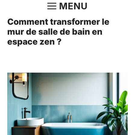
Aller
MENU
au
Comment transformer le
contenu
mur de salle de bain en
espace zen ?
16 mai 2025
par
Norbert