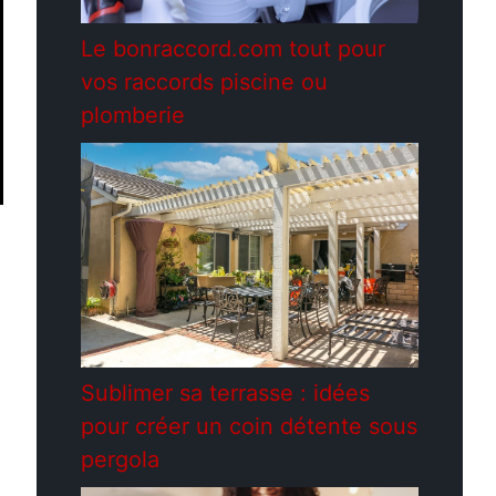
Le bonraccord.com tout pour
vos raccords piscine ou
plomberie
Sublimer sa terrasse : idées
pour créer un coin détente sous
pergola