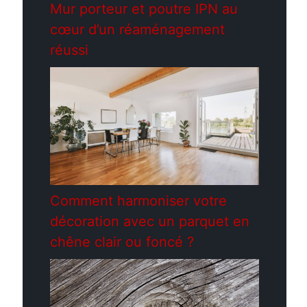
Mur porteur et poutre IPN au
cœur d’un réaménagement
réussi
Comment harmoniser votre
décoration avec un parquet en
chêne clair ou foncé ?