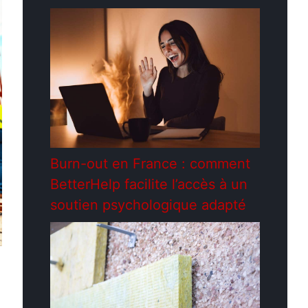
Burn-out en France : comment
BetterHelp facilite l’accès à un
soutien psychologique adapté