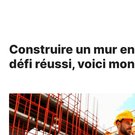
Aller
au
contenu
Construire un mur en
défi réussi, voici mo
13 octobre 2024
par
Antonin.Bourgeois.82