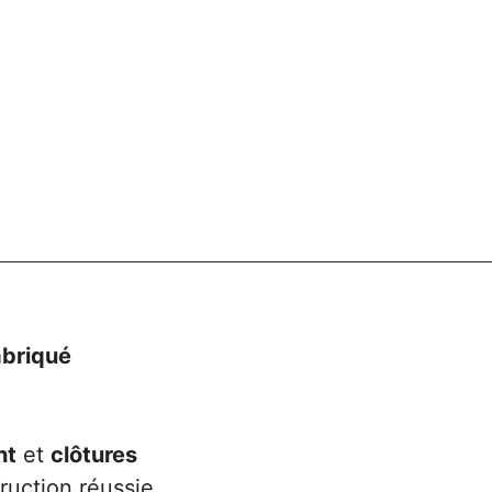
abriqué
nt
et
clôtures
ruction réussie