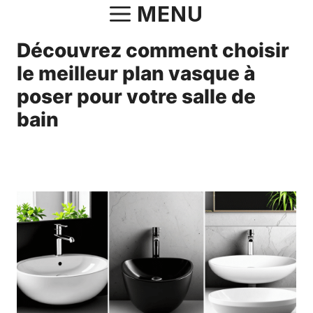
Aller
MENU
au
Découvrez comment choisir
contenu
le meilleur plan vasque à
poser pour votre salle de
bain
12 avril 2025
par
Norbert