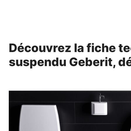
Aller
au
contenu
Découvrez la fiche 
suspendu Geberit, dé
23 mai 2025
par
Norbert