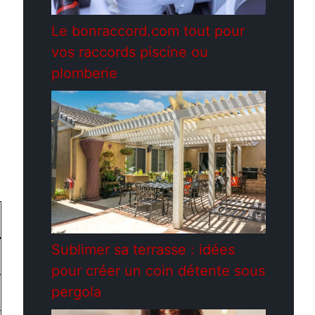
Le bonraccord.com tout pour
vos raccords piscine ou
plomberie
Sublimer sa terrasse : idées
pour créer un coin détente sous
pergola