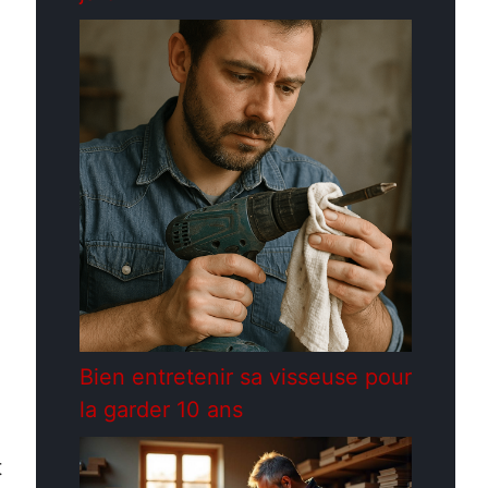
Bien entretenir sa visseuse pour
la garder 10 ans
t