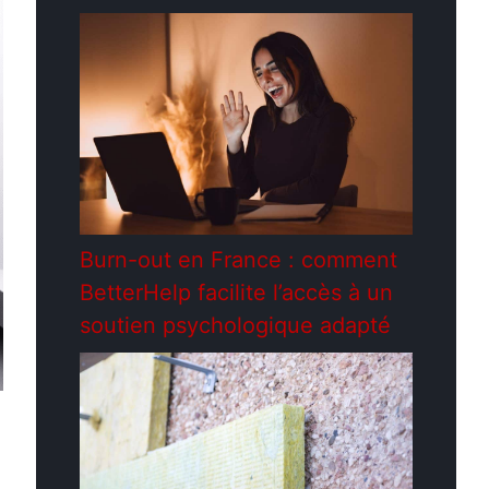
Burn-out en France : comment
BetterHelp facilite l’accès à un
soutien psychologique adapté