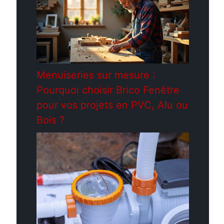
.
Menuiseries sur mesure :
Pourquoi choisir Brico Fenêtre
pour vos projets en PVC, Alu ou
Bois ?