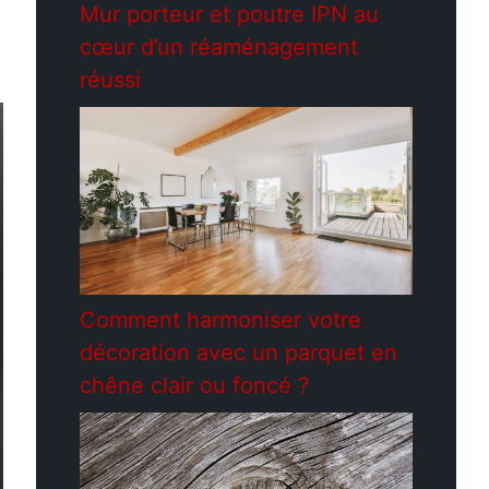
Mur porteur et poutre IPN au
cœur d’un réaménagement
réussi
Comment harmoniser votre
décoration avec un parquet en
chêne clair ou foncé ?