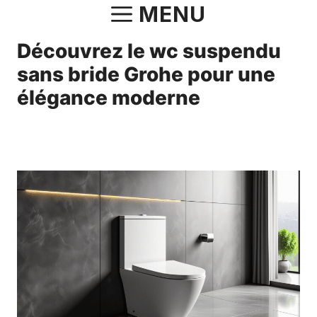
Aller
MENU
au
Découvrez le wc suspendu
contenu
sans bride Grohe pour une
élégance moderne
29 avril 2025
par
Norbert