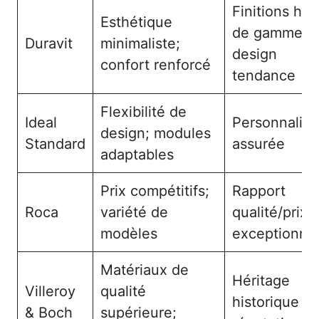
Finitions hau
Esthétique
de gamme,
Duravit
minimaliste;
design
confort renforcé
tendance
Flexibilité de
Ideal
Personnalisa
design; modules
Standard
assurée
adaptables
Prix compétitifs;
Rapport
Roca
variété de
qualité/prix
modèles
exceptionne
Matériaux de
Héritage
Villeroy
qualité
historique et
& Boch
supérieure;