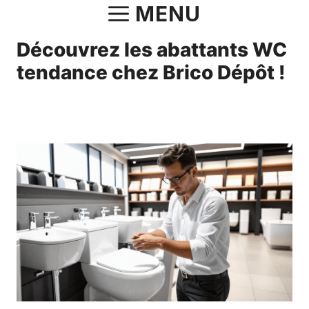
Aller
MENU
au
Découvrez les abattants WC
contenu
tendance chez Brico Dépôt !
31 mars 2025
par
Norbert