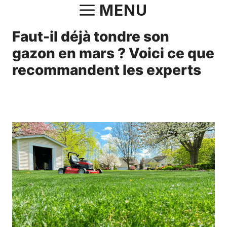
Aller
MENU
au
Faut-il déjà tondre son
contenu
gazon en mars ? Voici ce que
recommandent les experts
27 mars 2025
par
Fabrice