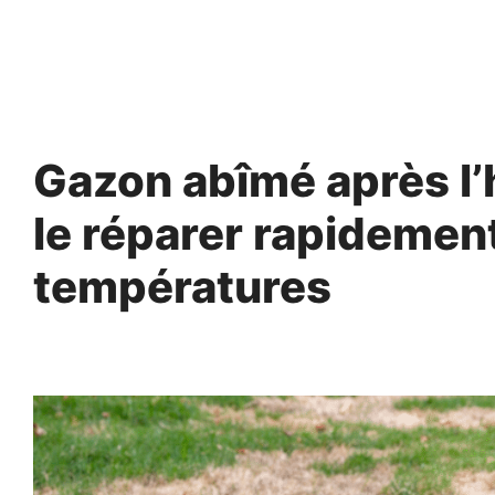
Aller
au
contenu
Gazon abîmé après l’
le réparer rapidemen
températures
20 avril 2025
par
Fabrice