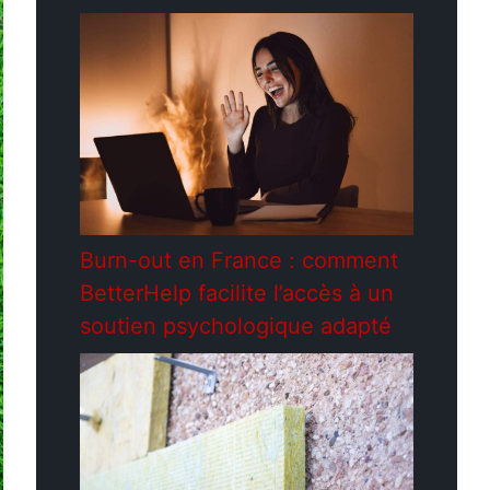
Burn-out en France : comment
BetterHelp facilite l’accès à un
soutien psychologique adapté