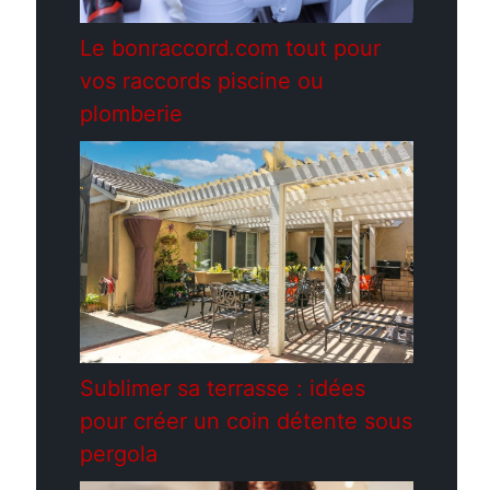
Le bonraccord.com tout pour
vos raccords piscine ou
plomberie
Sublimer sa terrasse : idées
pour créer un coin détente sous
pergola