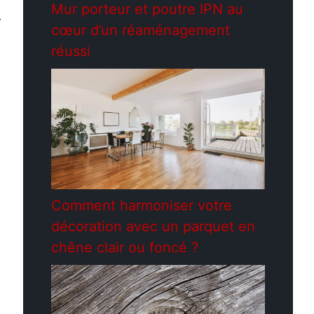
Mur porteur et poutre IPN au
r
cœur d’un réaménagement
réussi
Comment harmoniser votre
décoration avec un parquet en
chêne clair ou foncé ?