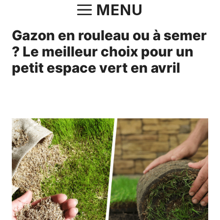
Aller
MENU
au
Gazon en rouleau ou à semer
contenu
? Le meilleur choix pour un
petit espace vert en avril
16 avril 2025
par
Fabrice