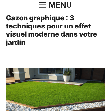
Aller
MENU
au
Gazon graphique : 3
contenu
techniques pour un effet
visuel moderne dans votre
jardin
14 avril 2025
par
Fabrice