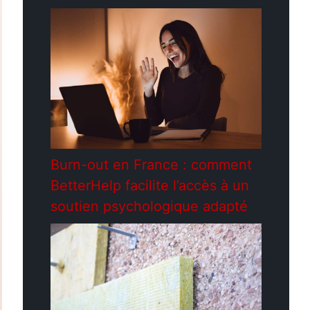
Burn-out en France : comment
BetterHelp facilite l’accès à un
soutien psychologique adapté