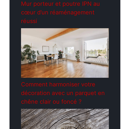
Mur porteur et poutre IPN au
cœur d’un réaménagement
réussi
Comment harmoniser votre
décoration avec un parquet en
chêne clair ou foncé ?