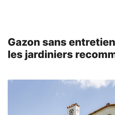
Aller
au
contenu
Gazon sans entretien 
les jardiniers recom
25 avril 2025
par
Fabrice