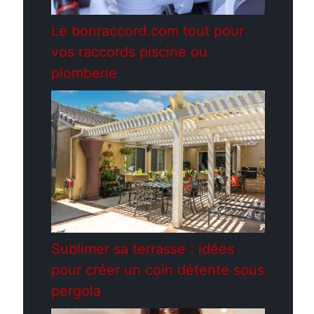
Le bonraccord.com tout pour
vos raccords piscine ou
plomberie
Sublimer sa terrasse : idées
pour créer un coin détente sous
pergola