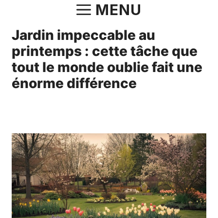
Aller
MENU
au
Jardin impeccable au
contenu
printemps : cette tâche que
tout le monde oublie fait une
énorme différence
18 mars 2025
par
Maxime