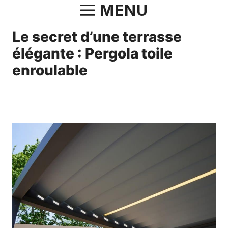
Aller
MENU
au
Le secret d’une terrasse
contenu
élégante : Pergola toile
enroulable
19 janvier 2024
par
Norbert