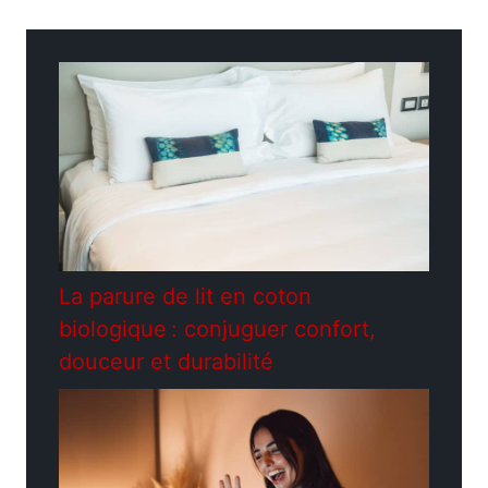
Étiquettes
les plus lus
La parure de lit en coton
biologique : conjuguer confort,
douceur et durabilité