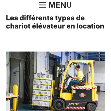
Aller
MENU
au
Les différents types de
contenu
chariot élévateur en location
1 octobre 2022
par
Norbert