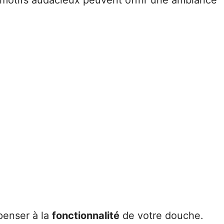
 motifs audacieux peuvent offrir une ambiance
 penser à la
fonctionnalité
de votre douche.