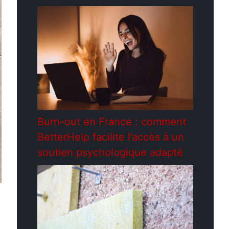
Burn-out en France : comment
BetterHelp facilite l’accès à un
soutien psychologique adapté