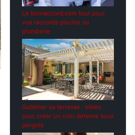
Le bonraccord.com tout pour
vos raccords piscine ou
plomberie
Sublimer sa terrasse : idées
pour créer un coin détente sous
pergola