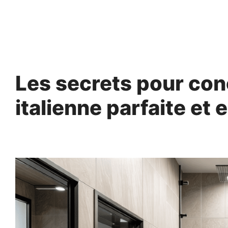
Aller
au
contenu
Les secrets pour co
italienne parfaite et 
5 mars 2025
par
Norbert