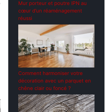
Mur porteur et poutre IPN au
e
cœur d’un réaménagement
réussi
Comment harmoniser votre
décoration avec un parquet en
chêne clair ou foncé ?