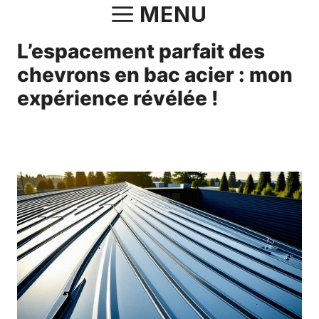
Aller
MENU
au
L’espacement parfait des
contenu
chevrons en bac acier : mon
expérience révélée !
3 février 2025
par
Antonin.Bourgeois.82