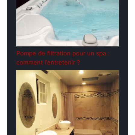
Pompe de filtration pour un spa :
comment l’entretenir ?