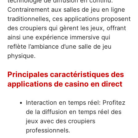
technologie de diffusion en continu.
Contrairement aux salles de jeu en ligne
traditionnelles, ces applications proposent
des croupiers qui gèrent les jeux, offrant
ainsi une expérience immersive qui
reflète l’ambiance d’une salle de jeu
physique.
Principales caractéristiques des
applications de casino en direct
Interaction en temps réel: Profitez
de la diffusion en temps réel des
jeux avec des croupiers
professionnels.