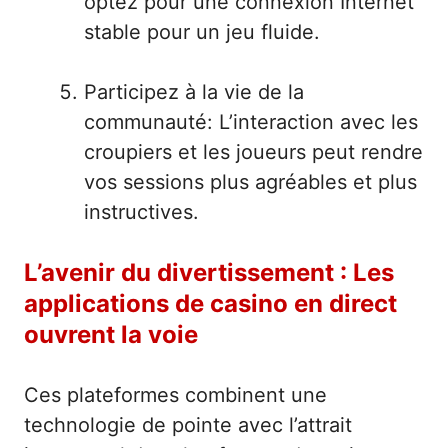
optez pour une connexion Internet
stable pour un jeu fluide.
Participez à la vie de la
communauté: L’interaction avec les
croupiers et les joueurs peut rendre
vos sessions plus agréables et plus
instructives.
L’avenir du divertissement : Les
applications de casino en direct
ouvrent la voie
Ces plateformes combinent une
technologie de pointe avec l’attrait