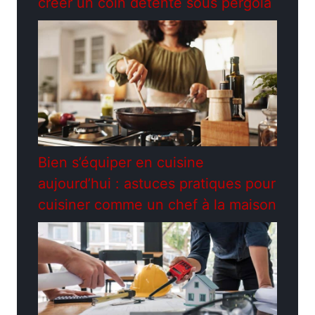
créer un coin détente sous pergola
Bien s’équiper en cuisine
aujourd’hui : astuces pratiques pour
cuisiner comme un chef à la maison