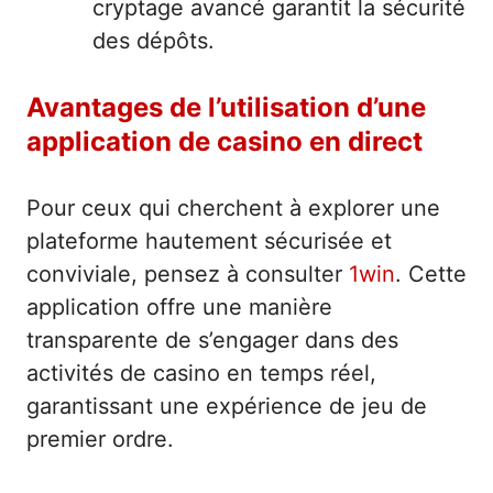
cryptage avancé garantit la sécurité
des dépôts.
Avantages de l’utilisation d’une
application de casino en direct
Pour ceux qui cherchent à explorer une
plateforme hautement sécurisée et
conviviale, pensez à consulter
1win
. Cette
application offre une manière
transparente de s’engager dans des
activités de casino en temps réel,
garantissant une expérience de jeu de
premier ordre.