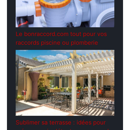
Le bonraccord.com tout pour vos
raccords piscine ou plomberie
Sublimer sa terrasse : idées pour