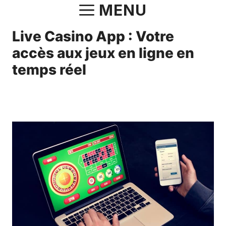
Aller
MENU
au
Live Casino App : Votre
contenu
accès aux jeux en ligne en
temps réel
10 janvier 2025
par
Norbert