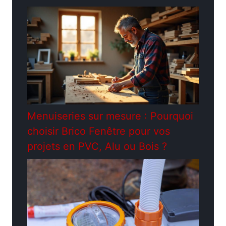
Menuiseries sur mesure : Pourquoi
choisir Brico Fenêtre pour vos
projets en PVC, Alu ou Bois ?