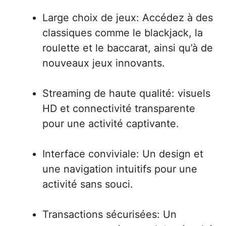
Large choix de jeux: Accédez à des
classiques comme le blackjack, la
roulette et le baccarat, ainsi qu’à de
nouveaux jeux innovants.
Streaming de haute qualité: visuels
HD et connectivité transparente
pour une activité captivante.
Interface conviviale: Un design et
une navigation intuitifs pour une
activité sans souci.
Transactions sécurisées: Un