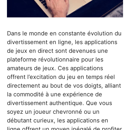
Dans le monde en constante évolution du
divertissement en ligne, les applications
de jeux en direct sont devenues une
plateforme révolutionnaire pour les
amateurs de jeux. Ces applications
offrent l’excitation du jeu en temps réel
directement au bout de vos doigts, alliant
la commodité à une expérience de
divertissement authentique. Que vous
soyez un joueur chevronné ou un
débutant curieux, les applications en
ligne offrent un moyen inégalé de profiter