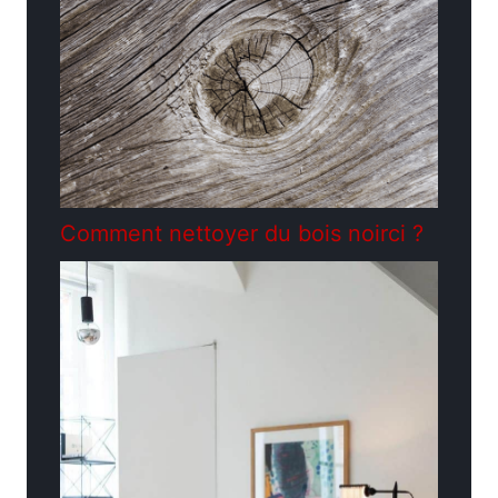
Comment nettoyer du bois noirci ?