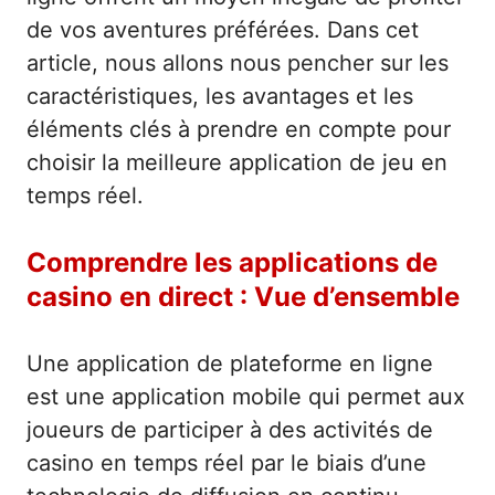
de vos aventures préférées. Dans cet
article, nous allons nous pencher sur les
caractéristiques, les avantages et les
éléments clés à prendre en compte pour
choisir la meilleure application de jeu en
temps réel.
Comprendre les applications de
casino en direct : Vue d’ensemble
Une application de plateforme en ligne
est une application mobile qui permet aux
joueurs de participer à des activités de
casino en temps réel par le biais d’une