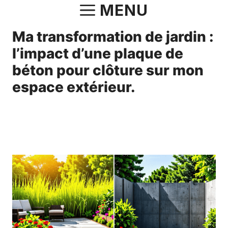
Aller
MENU
au
Ma transformation de jardin :
contenu
l’impact d’une plaque de
béton pour clôture sur mon
espace extérieur.
18 novembre 2024
par
Antonin.Bourgeois.82