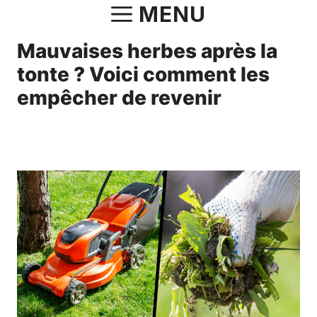
Aller
MENU
au
Mauvaises herbes après la
contenu
tonte ? Voici comment les
empêcher de revenir
1 mai 2025
par
Fabrice