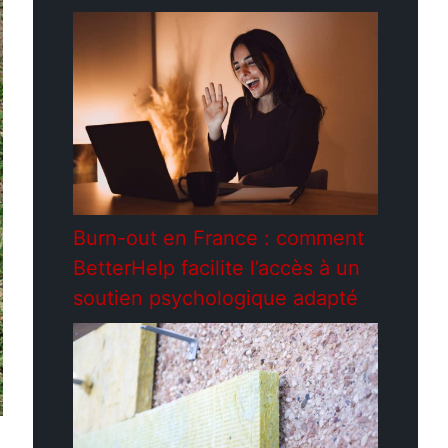
Burn-out en France : comment
BetterHelp facilite l’accès à un
soutien psychologique adapté