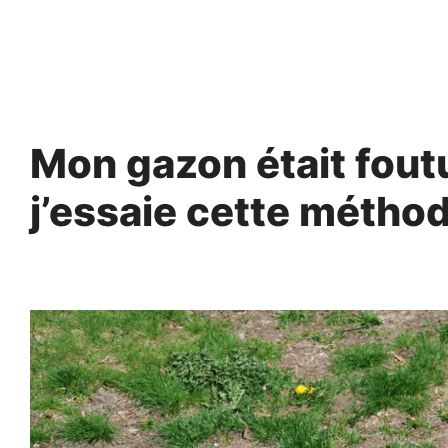
Aller
au
contenu
Mon gazon était foutu
j’essaie cette métho
2 mai 2025
par
Fabrice