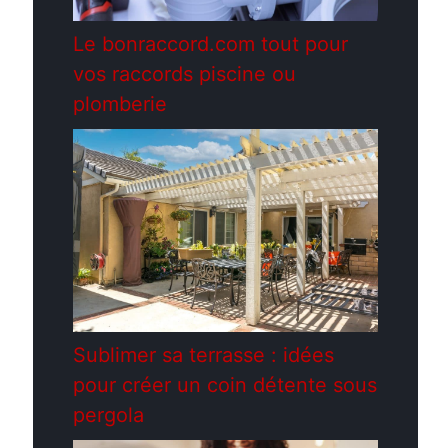
Le bonraccord.com tout pour
vos raccords piscine ou
plomberie
Sublimer sa terrasse : idées
pour créer un coin détente sous
pergola