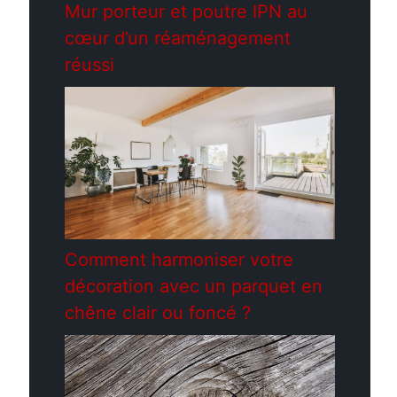
Mur porteur et poutre IPN au
cœur d’un réaménagement
réussi
Comment harmoniser votre
décoration avec un parquet en
chêne clair ou foncé ?