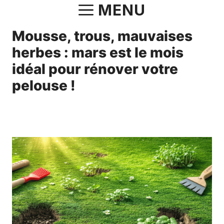
Aller
MENU
au
Mousse, trous, mauvaises
contenu
herbes : mars est le mois
idéal pour rénover votre
pelouse !
26 mars 2025
par
Fabrice