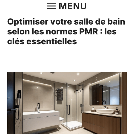
Aller
MENU
au
Optimiser votre salle de bain
contenu
selon les normes PMR : les
clés essentielles
29 mars 2025
par
Norbert