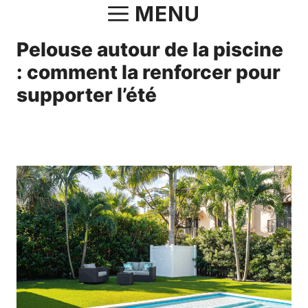
Aller
MENU
au
Pelouse autour de la piscine
contenu
: comment la renforcer pour
supporter l’été
16 mai 2025
par
Fabrice