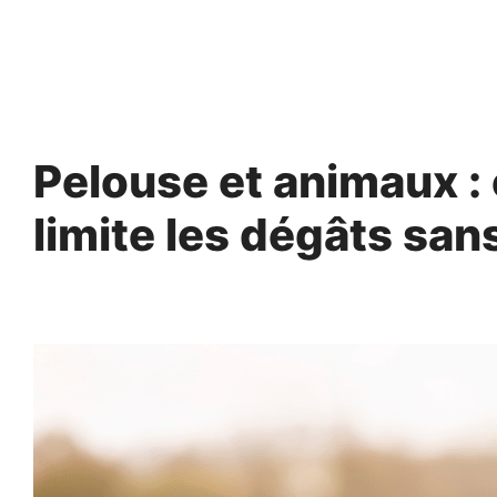
Aller
au
contenu
Pelouse et animaux :
limite les dégâts sans
4 mai 2025
par
Fabrice