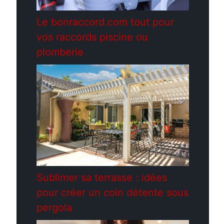
Le bonraccord.com tout pour
vos raccords piscine ou
plomberie
Sublimer sa terrasse : idées
pour créer un coin détente sous
pergola