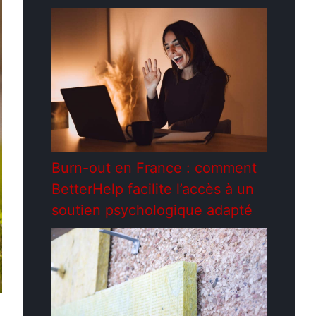
Burn-out en France : comment
BetterHelp facilite l’accès à un
soutien psychologique adapté