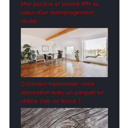
Mur porteur et poutre IPN au
cœur d’un réaménagement
réussi
Comment harmoniser votre
décoration avec un parquet en
chêne clair ou foncé ?