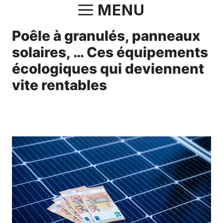
Aller
MENU
au
Poêle à granulés, panneaux
contenu
solaires, … Ces équipements
écologiques qui deviennent
vite rentables
4 février 2025
par
Charlotte