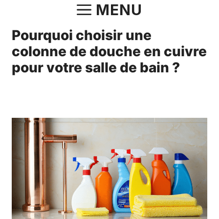
Aller
MENU
au
Pourquoi choisir une
contenu
colonne de douche en cuivre
pour votre salle de bain ?
23 janvier 2025
par
Antonin.Bourgeois.82