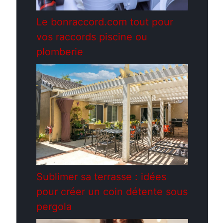
Le bonraccord.com tout pour
vos raccords piscine ou
plomberie
Sublimer sa terrasse : idées
pour créer un coin détente sous
pergola