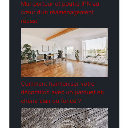
Mur porteur et poutre IPN au
cœur d’un réaménagement
réussi
Comment harmoniser votre
décoration avec un parquet en
chêne clair ou foncé ?