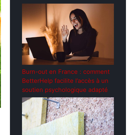
Burn-out en France : comment
BetterHelp facilite l’accès à un
soutien psychologique adapté