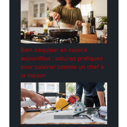
Bien s’équiper en cuisine
aujourd’hui : astuces pratiques
pour cuisiner comme un chef à
la maison
t