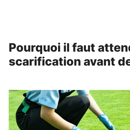
Aller
au
contenu
Pourquoi il faut atten
scarification avant de
2 avril 2025
par
Fabrice