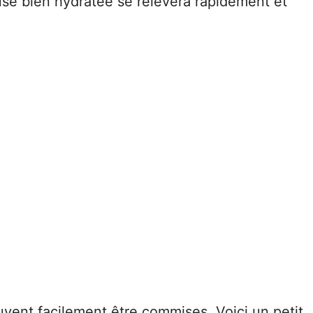
ouse bien hydratée se relèvera rapidement et
euvent facilement être commises. Voici un petit