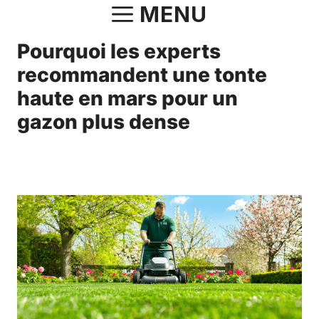
Aller
MENU
au
Pourquoi les experts
contenu
recommandent une tonte
haute en mars pour un
gazon plus dense
24 mars 2025
par
Fabrice