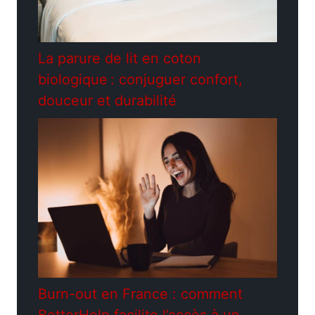
La parure de lit en coton
biologique : conjuguer confort,
douceur et durabilité
Burn-out en France : comment
BetterHelp facilite l’accès à un