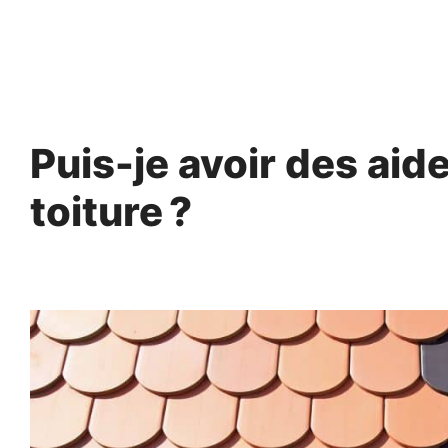
Aller
au
contenu
Puis-je avoir des aid
toiture ?
9 avril 2024
par
Norbert