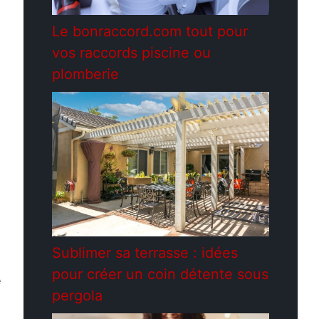
Le bonraccord.com tout pour
vos raccords piscine ou
plomberie
Sublimer sa terrasse : idées
pour créer un coin détente sous
e
pergola