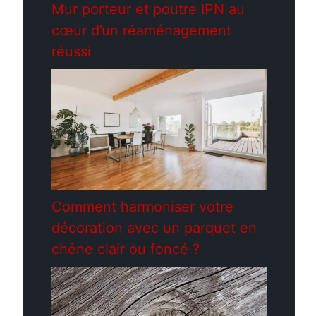
Mur porteur et poutre IPN au
cœur d’un réaménagement
réussi
Comment harmoniser votre
décoration avec un parquet en
chêne clair ou foncé ?