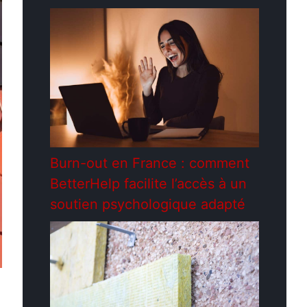
Burn-out en France : comment
BetterHelp facilite l’accès à un
soutien psychologique adapté