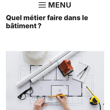
Aller
MENU
au
Quel métier faire dans le
contenu
bâtiment ?
8 avril 2024
par
Norbert