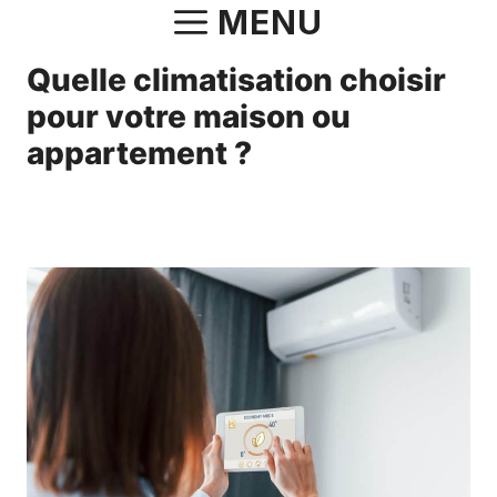
Aller
MENU
au
Quelle climatisation choisir
contenu
pour votre maison ou
appartement ?
9 juillet 2025
par
Norbert