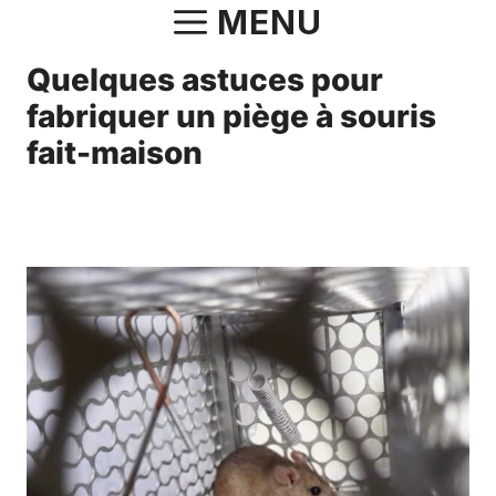
Aller
MENU
au
Quelques astuces pour
contenu
fabriquer un piège à souris
fait-maison
11 janvier 2021
par
Norbert