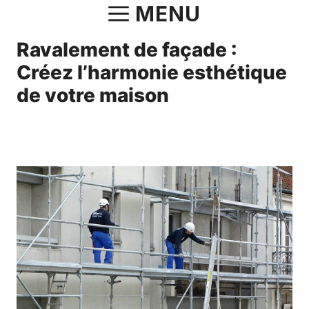
Aller
MENU
au
Ravalement de façade :
contenu
Créez l’harmonie esthétique
de votre maison
24 août 2023
par
Norbert