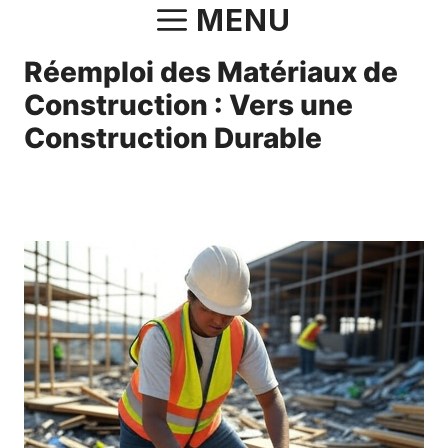
Aller
MENU
au
Réemploi des Matériaux de
contenu
Construction : Vers une
Construction Durable
19 juillet 2025
par
Norbert