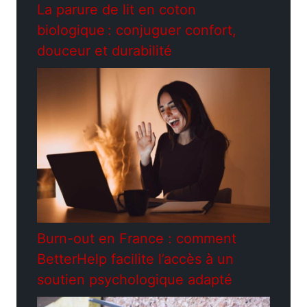
La parure de lit en coton
biologique : conjuguer confort,
douceur et durabilité
Burn-out en France : comment
BetterHelp facilite l’accès à un
soutien psychologique adapté