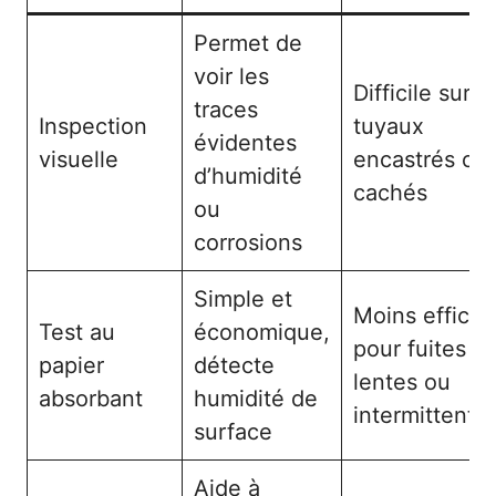
Permet de
voir les
Difficile sur
traces
Inspection
tuyaux
évidentes
visuelle
encastrés ou
d’humidité
cachés
ou
corrosions
Simple et
Moins effica
Test au
économique,
pour fuites
papier
détecte
lentes ou
absorbant
humidité de
intermittente
surface
Aide à