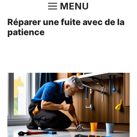
Aller
MENU
au
Réparer une fuite avec de la
contenu
patience
27 septembre 2025
par
Antonin.Bourgeois.82