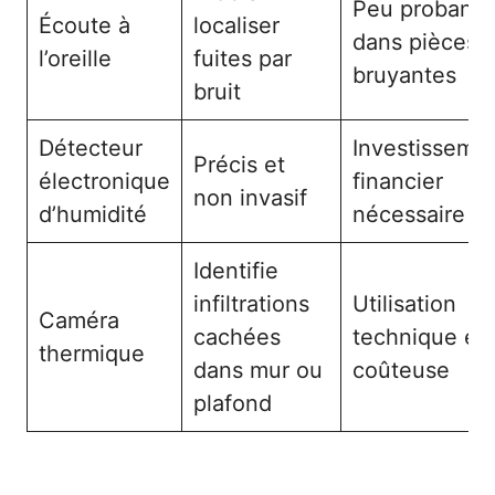
Peu probant
Écoute à
localiser
dans pièces
l’oreille
fuites par
bruyantes
bruit
Détecteur
Investisseme
Précis et
électronique
financier
non invasif
d’humidité
nécessaire
Identifie
infiltrations
Utilisation
Caméra
cachées
technique et
thermique
dans mur ou
coûteuse
plafond