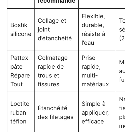
recommandé
Flexible,
Collage et
Tem
Bostik
durable,
joint
séch
silicone
résiste à
d’étanchéité
(24h
l’eau
Pattex
Colmatage
Prise
Moin
pâte
rapide de
rapide,
aux 
Répare
trous et
multi-
fuit
Tout
fissures
matériaux
Ne r
Loctite
Simple à
Étanchéité
fiss
ruban
appliquer,
des filetages
plas
téflon
efficace
méta