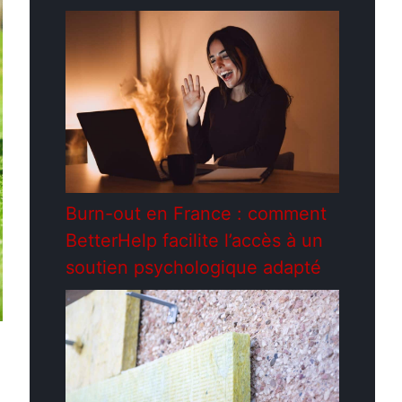
Burn-out en France : comment
BetterHelp facilite l’accès à un
soutien psychologique adapté