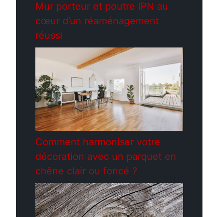
Mur porteur et poutre IPN au
cœur d’un réaménagement
réussi
Comment harmoniser votre
décoration avec un parquet en
chêne clair ou foncé ?