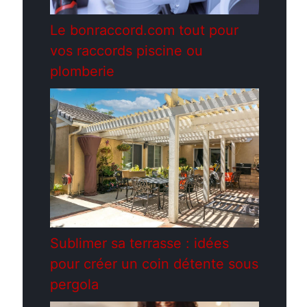
Le bonraccord.com tout pour
vos raccords piscine ou
plomberie
Sublimer sa terrasse : idées
pour créer un coin détente sous
pergola