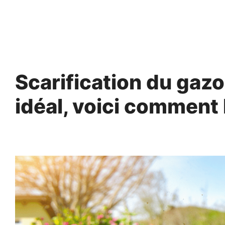
Aller
au
contenu
Scarification du gaz
idéal, voici comment 
28 mars 2025
par
Fabrice